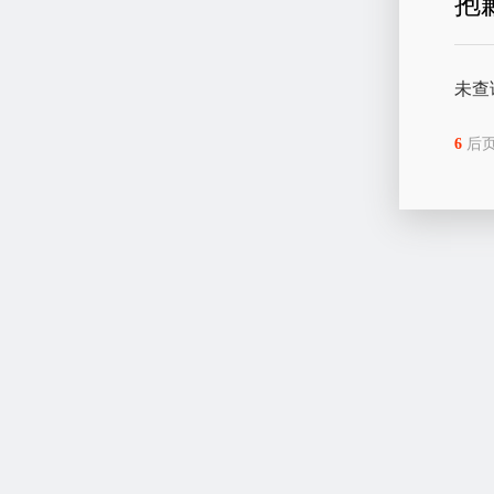
抱
未查
6
后