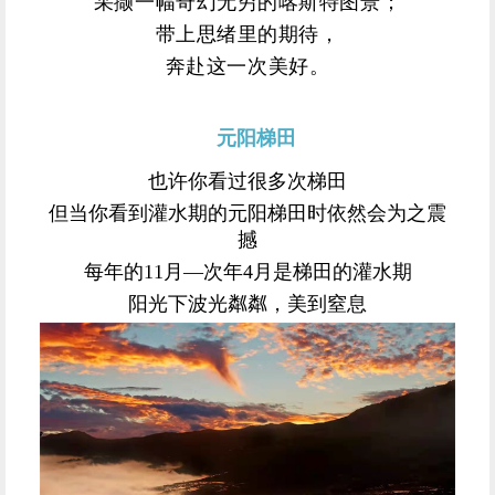
采撷一幅奇幻无穷的喀斯特图景；
带上思绪里的期待，
奔赴这一次美好。
元阳梯田
也许你看过很多次梯田
但当你看到灌水期的元阳梯田时依然会为之震
撼
每年的
11月—次年4月是梯田的灌水期
阳光下波光粼粼，美到窒息