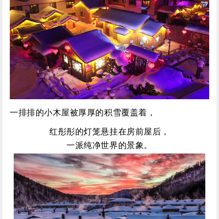
一排排的小木屋被厚厚的积雪覆盖着，
红彤彤的灯笼悬挂在房前屋后，
一派纯净世界的景象。