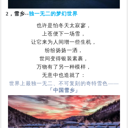
2，雪乡--
独一无二的梦幻世界
也许是怕冬天太寂寥，
上苍便下一场雪，
让它来为人间增一些生机，
纷纷扬扬一洒，
世间变得银装素裹，
万物有了另一种模样，
无意中
也造就了：
世界上最独一无二、不可复刻的奇特雪色——
「中国雪乡」