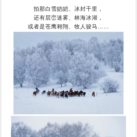
拍那白雪皑皑、冰封千里，
还有层峦迷雾、林海冰湖，
或者是苍鹰翱翔、牧人骏马……