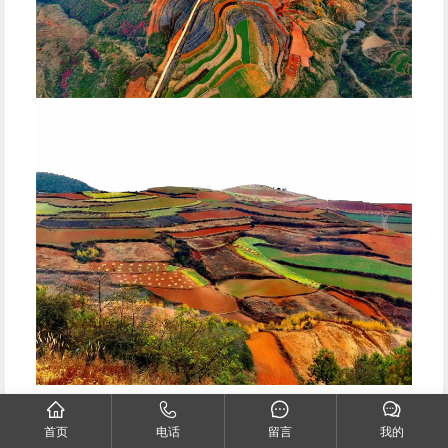
5,滇西--浪漫而慵懒的旅行地
首页
电话
留言
我的