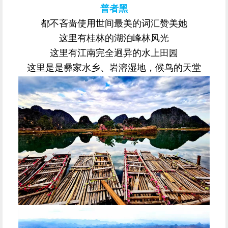
普者黑
都不吝啬使用世间最美的词汇赞美她
这里有桂林的湖泊峰林风光
这里有江南完全迥异的水上田园
这里是是彝家水乡、岩溶湿地，候鸟的天堂