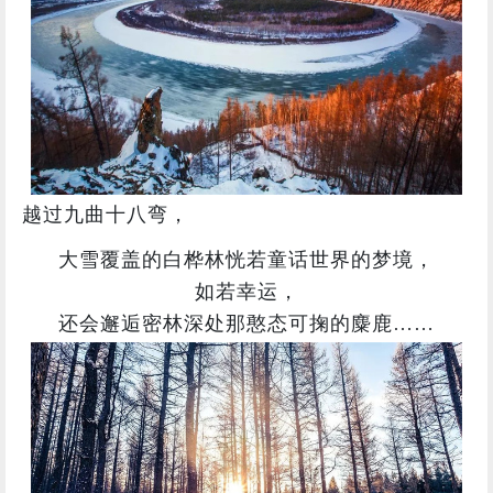
越过九曲十八弯，
大雪覆盖的白桦林恍若童话世界的梦境，
如若幸运，
还会邂逅密林深处那憨态可掬的麋鹿……