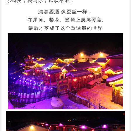
你勾我，我勾你，风吹不散，
漂漂洒洒,
像蚕丝一样，
在屋顶、柴垛、篱笆上层层覆盖,
最后才落成了这个童话般的世界