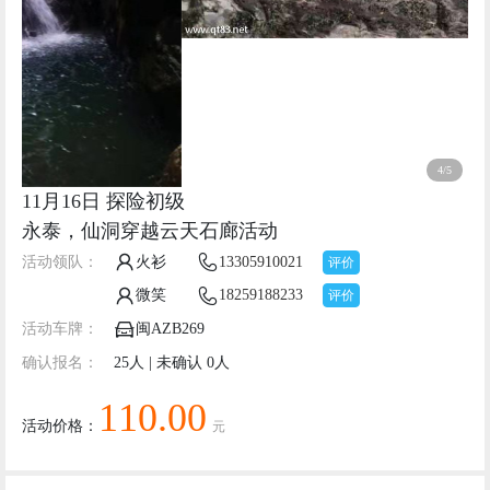
4/5
11月16日 探险初级
永泰，仙洞穿越云天石廊活动
活动领队：
火衫
13305910021
评价
微笑
18259188233
评价
活动车牌：
闽AZB269
确认报名：
25人 | 未确认 0人
110.00
活动价格：
元
报名状态
活动已截止
线路评价
报名人员