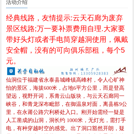
安全帽，没有的可向俱乐部租，每个5
元。
仙洞位于福建省永泰县城峰镇高峰村，令人心旷神
怡的景区，海拔600米，占地6平方公里，而是登高
望远，视野开词，系青云山版块，与云天石廊同一
峡谷，和青龙深布毗部，在御温泉对面，离县栋9公
里，在永莆公路穴利桥处入口。刚开始需经一疑是
人工凿成的山洞，洞长约 1000米，无灯光，需打手
电，有种穿越时空的感觉。出了洞口豁然开朗，疑
是到了传说中的桃花源。仙洞景区火山岩景观奇特
壮观，进入仙洞的主景区，一座天然的石拱桥就会
叫你惊呼大自然的神奇造化，那是一座纯生态的
桥。