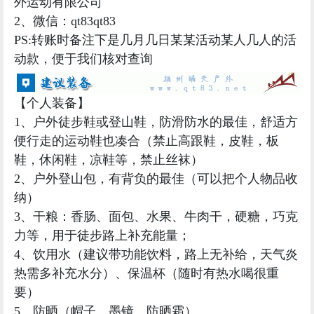
【个人装备】
1、户外徒步鞋或登山鞋，防滑防水的最佳，舒适方
便行走的运动鞋也凑合（禁止高跟鞋，皮鞋，板
鞋，休闲鞋，凉鞋等，禁止丝袜）
2、户外登山包，有背负的最佳（可以把个人物品收
纳）
3、干粮：香肠、面包、水果、牛肉干，硬糖，巧克
力等，用于徒步路上补充能量；
4、饮用水（建议带功能饮料，
路上无补给，天气炎
热需多补充水分
）、保温杯（随时有热水喝很重
要）
5、防晒（帽子、墨镜、防晒霜）
6、防雨（随时做好可能下雨准备，雨伞、雨衣等雨
具）
7、登山杖与护膝（必备，可以有效的减轻你双腿的
压力，保护你的膝盖）
8、长袖宽松速干衣、裤；保暖挡风外套必备（抓