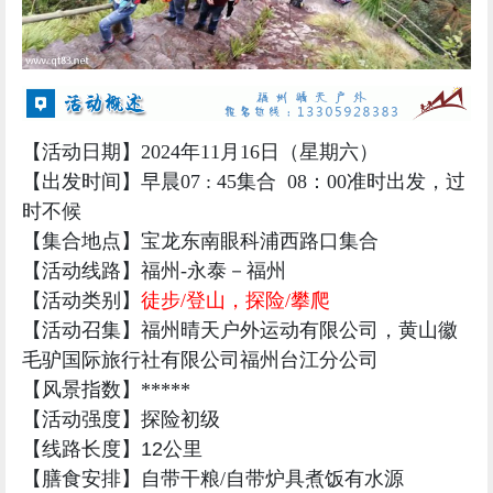
【活动日期】2024年11月16日（星期六）
【出发时间】早晨07 : 45集合 08：00准时出发，过
时不候
【集合地点】
宝龙东南眼科浦西路口集合
【活动线路】福州-永泰－福州
【活动类别】
徒步/登山，探险/攀爬
【活动召集】福州晴天户外运动有限公司，
黄山徽
毛驴国际旅行社有限公司福州台江分公司
【风景指数】*****
【活动强度】
探险初级
【线路长度】12公里
【膳食安排】自带干粮
/
自带炉具煮饭有水源
【适宜人群】10--60
（超出此范围的请联系领队）
【大约费用】110
元(详情见下方)
【线路领队
】微笑：18259188233
【报名热线】晴天客服：13305928383（微信同号）
（客服在线时间：9:00--22:00）