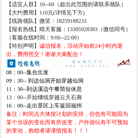
【特别声明】
诚信报名，活动开始前24小时内退
出，费用照交！谢谢大家配合！
08：00--集合出发
09：30-- 到达仙洞开始穿越仙洞
11：30--到达溪边午餐简短休息
13：00--开始继续穿越云天石廊
16：00--走出景区上车返回福州
备注：时间点大体按计划的安排，但也有可能因为
某个当误的变化而有所改变，户外游玩有不可预知
的变动，抱怨者请谨慎报名！！！
【
费用包含
】：行程内包车费用，户外专业保险，
领队费，线路策划组织费
【
费用不含
】：餐费， 个人酒水等