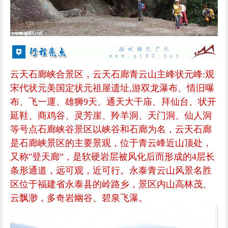
云天石廊峡合景区，云天石廊青云山主峰状元峰:观
宋代状元美国定状元祖屋遗址,游双龙瀑布、情旧曝
布、飞一運、雄狮9天、通天大干庙、拜仙台、状开
延鞋、商鸡谷、灵芳崖、羚羊洞、天门洞、仙人洞
等号点石廊峡谷景区以峡谷和石廊为名，云天石廊
是石廊峡景区的主要景观，位于青云峰近山顶处，
又称"登天廊”，是软硬岩层被风化后而形成的4层长
条形通道，远可观，近可行。永泰青云山风景名胜
区位于福建省永泰县的岭路乡，景区内山高林茂、
云飘渺，多奇岩幽谷、碧泉飞瀑。