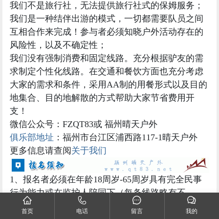
求制定个性化线路。在交通和餐饮方面也充分考虑
大家的需求和条件，采用AA制的用餐形式以及目的
地集合、目的地解散的方式帮助大家节省费用开
支！
微信公众号：FZQT83或 福州晴天户外
俱乐部地址
：福州市台江区浦西路117-1晴天户外
更多信息请查阅
关于我们
1、报名者必须在年龄18周岁-65周岁具有完全民事
行为能力或在监护人陪同下（每条线路略有不
同）；
2、高血压、心脏病等心脑血管疾病患者谢绝参加，
若有其他疾病请在报名前咨询医生与告知领队；
3、参加者不得乱扔垃圾，不破坏自然环境，注意防
火；
4、请报名参加者正确评估活动中存在的危险，选择
首页
电话
留言
我的
参加活动，即表明参加者经过合理判断，同意自行