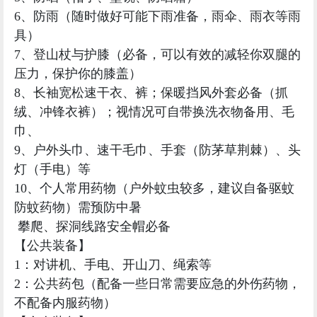
绒、冲锋衣裤）；视情况可自带换洗衣物备用、毛
巾、
9、户外头巾、速干毛巾、手套（防茅草荆棘）、头
灯（手电）等
10、个人常用药物（户外蚊虫较多，建议自备驱蚊
防蚊药物）需预防中暑
攀爬、探洞线路安全帽必备
【公共装备】
1：对讲机、手电、开山刀、绳索等
2：公共药包（配备一些日常需要应急的外伤药物，
不配备内服药物）
【个人装备】
1：双肩背包（可以把个人物品收纳）
2：户外徒步鞋或舒适方便行走的运动鞋，防滑防水
的最佳（禁止高跟鞋，皮鞋，板鞋，凉鞋等，禁止
丝袜）