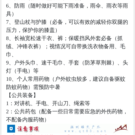
6、防雨（随时做好可能下雨准备，雨伞、雨衣等雨
具）
7、登山杖与护膝（必备，可以有效的减轻你双腿的
压力，保护你的膝盖）
8、长袖宽松速干衣、裤；保暖挡风外套必备（抓
绒、冲锋衣裤）；视情况可自带换洗衣物备用、毛
巾、
9、户外头巾、速干毛巾、手套（防茅草荆棘）、头
灯（手电）等
10、个人常用药物（户外蚊虫较多，建议自备驱蚊
防蚊药物）需预防中暑
【公共装备】
1：对讲机、手电、开山刀、绳索等
2：公共药包（配备一些日常需要应急的外伤药物，
不配备内服药物）