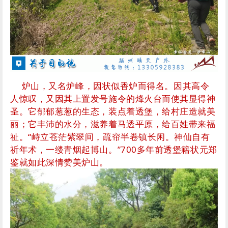
炉山，又名炉峰，因状似香炉而得名。因其高令
人惊叹，又因其上置发号施令的烽火台而使其显得神
圣。它郁郁葱葱的生态，装点着透堡，给村庄造就美
丽；它丰沛的水分，滋养着马透平原，给百姓带来福
祉。“峙立苍茫紫翠间，疏帘半卷镇长闲。神仙自有
祈年术，一缕青烟起博山。”700多年前透堡籍状元郑
鉴就如此深情赞美炉山。