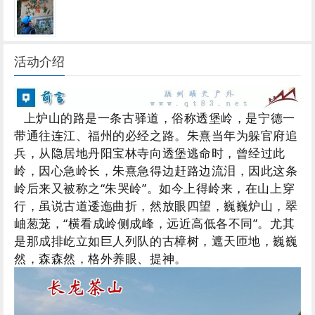
活动介绍
上炉山的路是一条古驿道，俗称透堡岭，是宁德一
带通往连江、福州的必经之路。朱熹当年为躲官府追
兵，从隐居地丹阳宝林寺向透堡逃命时，曾经过此
岭，因心急岭长，朱熹急得边赶路边流泪，因此这条
岭后来又被称之“朱哭岭”。如今上得岭来，在山上穿
行，虽说古道逶迤曲折，然放眼四望，巍巍炉山，翠
岫葱茏，“横看成岭侧成峰，远近高低各不同”。尤其
是那成排屹立如巨人列队的古樟树，遮天匝地，巍巍
然，森森然，格外养眼、提神。