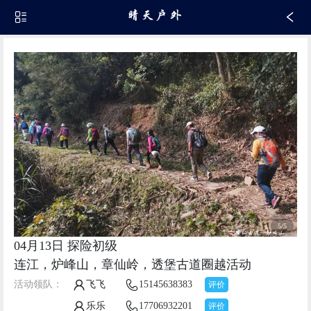
5/5
04月13日 探险初级
连江，炉峰山，章仙岭，透堡古道圈越活动
活动领队：
飞飞
15145638383
评价
乐乐
17706932201
评价