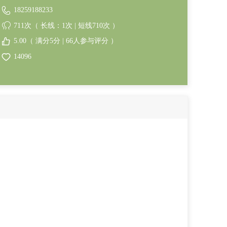
18259188233
711次（ 长线：1次 | 短线710次 ）
5.00（ 满分5分 | 66人参与评分 ）
14096