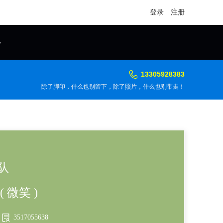
登录
注册
心
13305928383
除了脚印，什么也别留下，除了照片，什么也别带走！
队
 微笑 )
3517055638