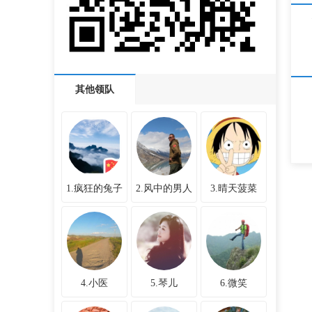
其他领队
1.疯狂的兔子
2.风中的男人
3.晴天菠菜
4.小医
5.琴儿
6.微笑