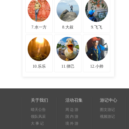
7.水一方
8.大叔
9.飞飞
10.乐乐
11.律己
12.小帅
关于我们
活动召集
游记中心
晴天公告
周 边 游
图文游记
领队风采
国 内 游
视频游记
大 事 记
境 外 游