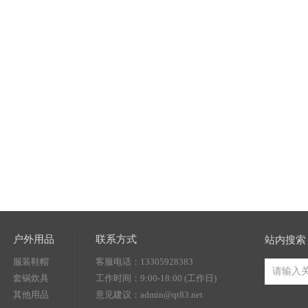
户外用品
联系方式
站内搜索
服装鞋帽
客服电话：13305928383
套锅炊具
工作时间：9:00-18:00 (工作日)
其他用品
意见建议：admin@qt83.net