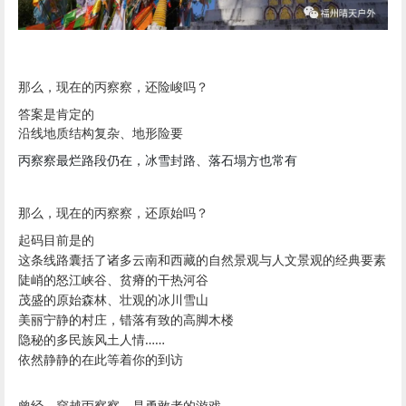
那么，现在的丙察察，
还险峻吗？
答案是肯定的
沿线地质结构复杂、地形险要
丙察察最烂路段仍在，冰雪封路、落石塌方也常有
那么，现在的丙察察，
还原始吗？
起码目前是的
这条线路囊括了诸多云南和西藏的自然景观与人文景观的经典要素
陡峭的怒江峡谷、贫瘠的干热河谷
茂盛的原始森林、壮观的冰川雪山
美丽宁静的村庄，错落有致的高脚木楼
……
隐秘的多民族风土人情
依然静静的在此等着你的到访
曾经，穿越丙察察，是勇敢者的游戏，
以险峻和风景原始而闻名