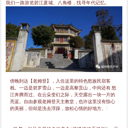
傍晚到达【老姆登】，入住这里的特色怒族民宿客
栈。一边是碧罗雪山，一边是高黎贡山，中间还有 怒
江奔腾而过。在云朵变幻之际，天空露出一块一片的
亮蓝。自由参观老姆登天主教堂，也许这里没有惊心
的美丽，但却是洗去浮躁，放松心情的好地方。
晚餐一起品尝最特色的美食“烤猪烤鸡手抓饭”， 品
尝怒江的豪放儿女将用最高待客仪式“同心酒”招待您，