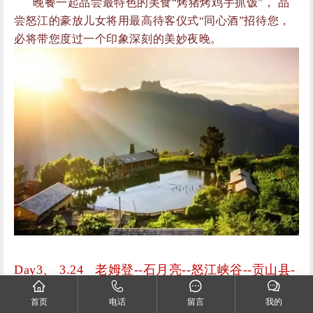
必将带您度过一个印象深刻的美妙夜晚。
Day3、 3.24 老姆登--石月亮--怒江峡谷--贡山县-
- 丙中洛
早起观皇冠峰日照金山、怒江大峡谷晨景，层次分
首页
电话
留言
我的
明，富有中国画意境：这里高山环抱，云雾缭绕，对岸