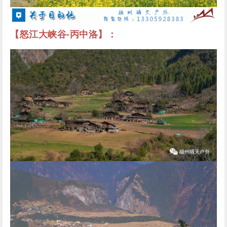
【怒江大峡谷-丙中洛】：