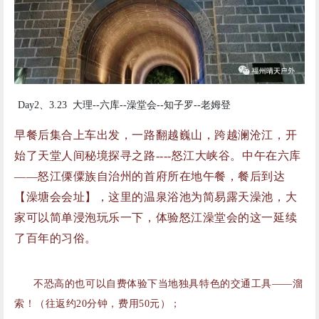
Day2、3.23 大理--六库--澡堂会--知子罗--老姆登
早餐后集合上车出发，一路翻越巍山，跨越澜沧江，开
始了天堂人间秘境探寻之路----怒江大峡谷。中午在六库
——怒江傈僳族自治州的首府所在地午餐，餐后到达
【澡塘会会址】，这里的温泉浴池为简易露天澡池，大
家可以简单浸泡玩乐一下，体验怒江澡堂会的这一延续
了百年的习俗。
不恐高的也可以自费体验下当地独具特色的交通工具——溜
索！（往返约20分钟，费用50元）；