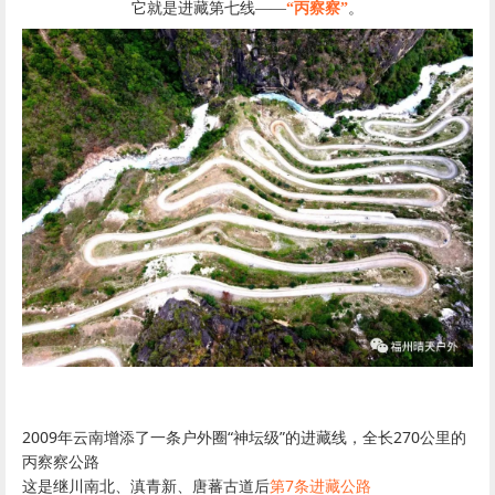
2009
“
”
270
年云南增添了一条户外圈
神坛级
的进藏线，全长
公里的
丙察察公路
7
这是继川南北、滇青新、唐蕃古道后
第
条进藏公路
它是进藏线中最艰难的一条，山高谷深，人马颠簸，悬崖峭壁，怒