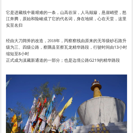
江奔腾，原始和险峻成了它的代名词，身在地狱，心在天堂，这里
实至名归
经由
大刀阔斧的改造
，2018年，丙察察线由原来的无等级砂石路升
13
级为三、四级公路，察隅县至察瓦龙精华路段，行驶时间由
小时
8
缩短至
小时
G219
正式成为滇藏新通道的一部分；
也是边境公路
的精华路段