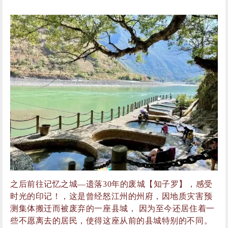
之后前往记忆之城—遗落30年的废城【知子罗】，感受
时光的印记！，这是曾经怒江州的州府，因地质灾害预
测集体搬迁而被废弃的一座县城， 因为至今还居住着一
些不愿离去的居民，使得这座从前的县城特别的不同。
我们一路游览碧江废城、八角楼，找寻年代记忆。