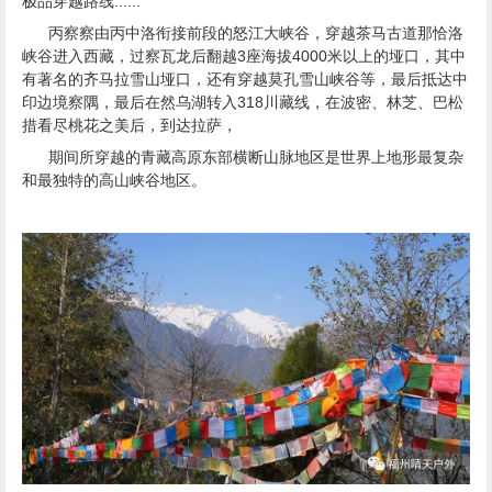
峡谷进入西藏，过察瓦龙后翻越3座海拔4000米以上的垭口，其中
有著名的齐马拉雪山垭口，还有穿越莫孔雪山峡谷等，最后抵达中
印边境察隅，最后在然乌湖转入318川藏线，在波密、林芝、巴松
措看尽桃花之美后，到达拉萨，
期间所穿越的青藏高原东部横断山脉地区是世界上地形最复杂
和最独特的高山峡谷地区。
在许多人眼里，西藏是遥远的梦想，是圣洁的雪域天堂。而川