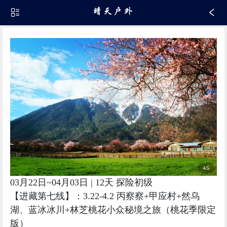
5/5
03月22日~04月03日 | 12天 探险初级
【进藏第七线】：3.22-4.2 丙察察+甲应村+然乌
湖、蓝冰冰川+林芝桃花小众秘境之旅（桃花季限定
版）
活动领队：
琴儿
13459100591
评价