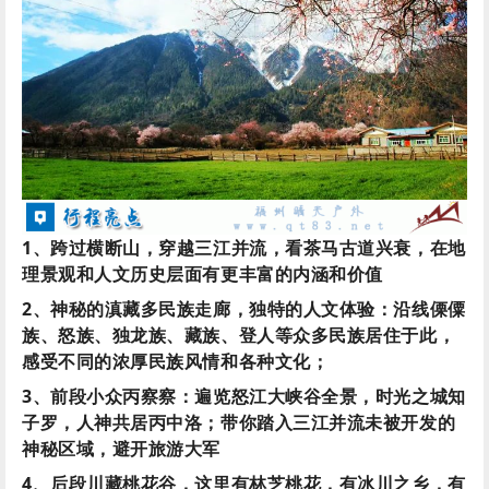
1、跨过横断山，穿越三江并流，看茶马古道兴衰，在地
理景观和人文历史层面有更丰富的内涵和价值
2、神秘的滇藏多民族走廊，独特的人文体验：沿线傈僳
族、怒族、独龙族、藏族、登人等众多民族居住于此，
感受不同的浓厚民族风情和各种文化；
3、前段小众丙察察：遍览怒江大峡谷全景，时光之城知
子罗，人神共居丙中洛；带你踏入三江并流未被开发的
神秘区域，避开旅游大军
4、后段川藏桃花谷，这里有林芝桃花，有冰川之乡，有
红教圣湖巴松措，这里有透彻的然乌湖与尽头的蓝冰秘