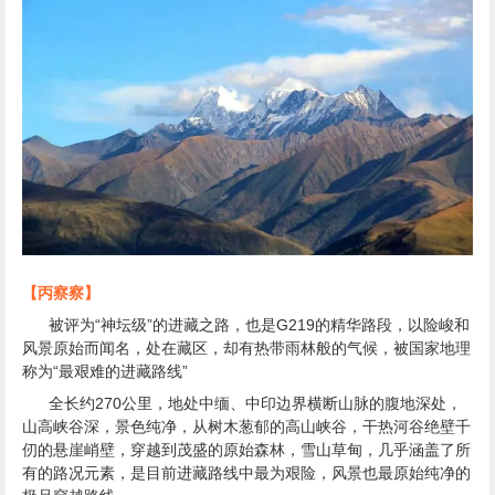
【丙察察】
被评为“神坛级”的进藏之路，也是G219的精华路段，以险峻和
风景原始而闻名，处在藏区，却有热带雨林般的气候，被国家地理
称为“最艰难的进藏路线”
全长约270公里，地处中缅、中印边界横断山脉的腹地深处，
山高峡谷深，景色纯净，从树木葱郁的高山峡谷，干热河谷绝壁千
仞的悬崖峭壁，穿越到茂盛的原始森林，雪山草甸，几乎涵盖了所
有的路况元素，是目前进藏路线中最为艰险，风景也最原始纯净的
极品穿越路线......
丙察察由丙中洛衔接前段的怒江大峡谷，穿越茶马古道那恰洛