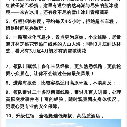
境——来古冰川，还有数不尽的雪山冰川青稞藏寨
5、行程张弛有度，平均每天4-5小时，拒绝超长车程，
留足时间尽兴游玩；
6、一路商业化气息少，景点更为原始，小众线路，尽量
避开林芝桃花节热门线路的人山人海；同时3月底到达林
芝，看只有3月底4月初才有的雪域桃花
7、领队川藏线十多年带队经验、更加熟悉线路，更能挖
掘小众景点、让你不会错过任何最美风景！
8、进藏海拔低，比较容易适用高原环境，不易高反；
9、领队带过二十多期西藏线路，带过几百人进藏，处理
高原突发事件有丰富的经验，随时观察团友身体状况，
更暖心更专业的安全保障。
10、升级住宿，全程甄选低海拔、高品质酒店，