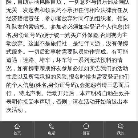
险，自助活动风险自负， 一切意外与俱乐部及领队
无关，发起者和领队均不承担任何相应法律责任及
经济赔偿责任，参加者放弃对同行的组织者、领队
和队友的索赔权。参加者必须如实登记个人信息(姓
名,身份证号码)便于统一购买户外保险,否则视为主
动放弃。这里不是旅行社，是结伴同游，没有保姆
式服务。一切后勤事物需要队员协作完成。有可能
遭遇：迷路、堵车，坏车等一系列无法预料的情
况，如有携带亲朋好友参加必须如实告我们的活动
性质以及所需承担的风险,报名时候也需要登记他们
的个人信息(姓名,身份证号码),会抱怨者请三思而后
行， 特此声明。活动开始后，本声明将自动生效并
表明你接受本声明，否则，请在活动开始前退出本
次活动 。
首页
电话
留言
我的
版权所有 © 2008-2026 福州晴天户外运动有限公司