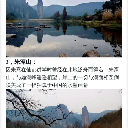
3，朱潭山：
因朱熹在仙都讲学时曾经在此地泛舟而得名。
朱潭
山，
与鼎湖峰遥遥相望，
岸上的一切与湖面相互倒
映美成了一幅独属于中国的水墨画卷