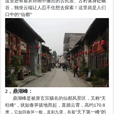
这里还有着从诗画中搬出的
古民居、古村落身处幽
谷，独坐云端让人忍不住想去探索！
这里就是
人们
口中的“仙都”
2，鼎湖峰：
鼎湖峰是
被唐玄宗赐名的仙都风景区，
又称"天
柱峰"，状如春笋拔地而起，直插云霄，高约170.8
米，
"天下第一峰"的
它如同春笋一般，直刺九霄，有着