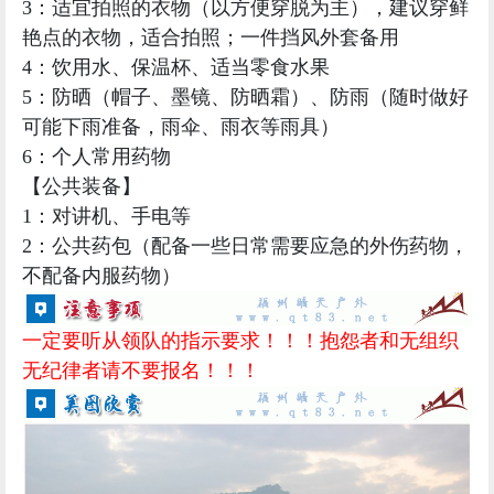
3：适宜拍照的衣物（以方便穿脱为主），建议穿鲜
艳点的衣物，适合拍照；一件挡风外套备用
4：饮用水、保温杯、适当零食水果
5：防晒（帽子、墨镜、防晒霜）、防雨（随时做好
可能下雨准备，雨伞、雨衣等雨具）
6：个人常用药物
【公共装备】
1：对讲机、手电等
2：公共药包（配备一些日常需要应急的外伤药物，
不配备内服药物）
一定要听从领队的指示要求！！！抱怨者和无组织
无纪律者请不要报名
！！！