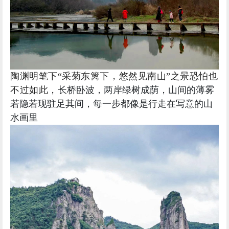
陶渊明笔下“采菊东篱下，悠然见南山”之景恐怕也
不过如此，
长桥卧波，两岸绿树成荫，
山间的薄雾
若隐若现驻足其间，每一步都像是行走在写意的山
水画里