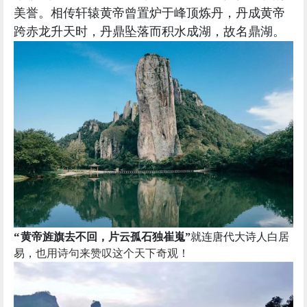
美誉。相传轩辕黄帝曾置炉于峰顶炼丹，丹成黄帝
跨赤龙升天时，丹鼎坠落而积水成湖，故名鼎湖。
“
黄帝旌旗去不回，片云孤石独崔嵬”
就连唐代大诗人白居
易，
也用诗句来赞叹这个天下奇观！