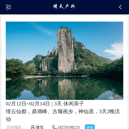
3/5
02月12日~02月14日 | 3天 休闲亲子
缙云仙都，鼎湖峰、古堰画乡，神仙居，3天2晚活
动
活动领队：
微笑
18259188233
评价