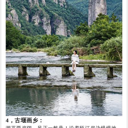
4，古堰画乡：
潮平两岸阔，风正一帆悬！沿着瓯江岸边慢慢地