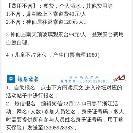
【
费用不含
】：餐费，
个人酒水，其他费用等
1.不含，鼎湖峰上下索道费40元/人
2.不含：神仙居往返索道120元/人。
3.神仙居南天顶玻璃观景台99元/人，登观景台费用
自愿自理。
4
（
儿童不占床位，产生
门票自理1080）
1、自助报名：点击下方阅读原文,进入论坛对应的
活动帖子中进行报名；
2、短信报名：编辑短信02
月12-14日春节浙江活
动，网名+人数+参加人员姓名，身份证号码（多人
时需要提供所有参与人员姓名身份证号码，用于购
买保险）发送至13305928383；